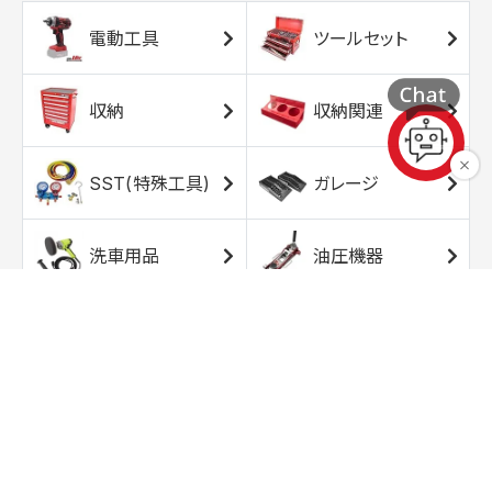
電動工具
ツールセット
収納
収納関連
SST(特殊工具)
ガレージ
洗車用品
油圧機器
エアコンプレッサ
エアツール
ー
トルクレンチ
ソケット
ラチェット/スピン
レンチ/スパナ
ナー