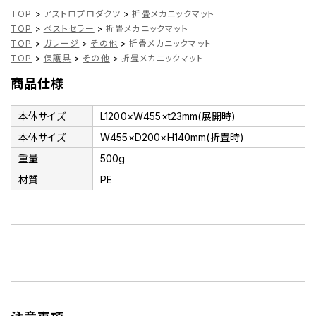
TOP
>
アストロプロダクツ
>
折畳メカニックマット
TOP
>
ベストセラー
>
折畳メカニックマット
TOP
>
ガレージ
>
その他
>
折畳メカニックマット
TOP
>
保護具
>
その他
>
折畳メカニックマット
商品仕様
本体サイズ
L1200×W455×t23mm(展開時)
本体サイズ
W455×D200×H140mm(折畳時)
重量
500g
材質
PE