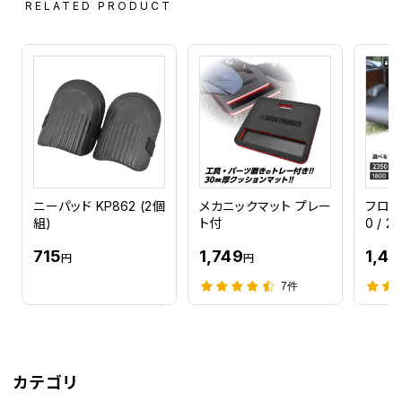
RELATED PRODUCT
ニーパッド KP862 (2個
メカニックマット プレー
フロア
組)
ト付
0 / 2
715
1,749
1,41
円
円
7件
カテゴリ