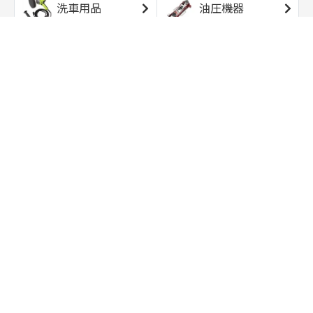
洗車用品
油圧機器
エアコンプレッサ
エアツール
ー
トルクレンチ
ソケット
ラチェット/スピン
レンチ/スパナ
ナー
バイク用工具/用
オイル交換用品
品
ワークライト/ト
研磨/研削用品
ーチライト
タイヤ/ホイール
アウトドア用品
用品