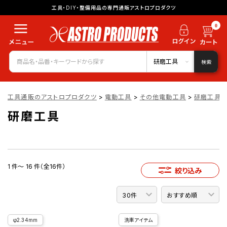
工具・DIY・整備用品の専門通販アストロプロダクツ
0
研磨工具
検索
工具通販のアストロプロダクツ
>
電動工具
>
その他電動工具
>
研磨工具
研磨工具
1 件～ 16 件（全16件）
絞り込み
φ2.34mm
洗車アイテム