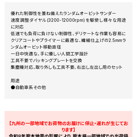
優れた制御性を兼ね備えたランダムオービットサンダー
速度調整ダイヤル(3200-12000rpm)を駆使し様々な用途
に対応
低速でも負荷に負けない制御性、デリケートな作業も容易に
クリアコートやプライマーに最適な、繊細仕上げの2.5mmラ
ンダムオービット移動直径
一日中快適な、手に優しい人間工学設計
工具不要でバッキングプレートを交換
集塵機対応、取り外しも工具不要、右出し左出し用のセット
用途
●自動車系その他
【九州の一部地域でお荷物のお届けに停止・遅れが生じてお
ります】
令和8年熊本地震の影響により、熊本県一部地域での出荷停