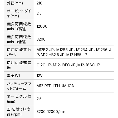
外径(mm)
210
オービットダイ
2.5
ヤ(mm)
無負荷回転数
12000
-1
(min
)高速
無負荷回転数
3200
-1
(min
)低速
使用可能電池
M12B2 JP、M12B3 JP、M12B4 JP、M12B6 J
パック
P、M12 HB2.5 JP、M12 HB5 JP
使用可能充電
C12C JP、M12-18FC JP、M12-18SC JP
器
電圧（V）
12V
バッテリープラ
M12 REDLITHIUM-ION
ットフォーム
オービタル径
2.5
(mm)
回転数(無負
3200-12000/min
荷)(rpm)