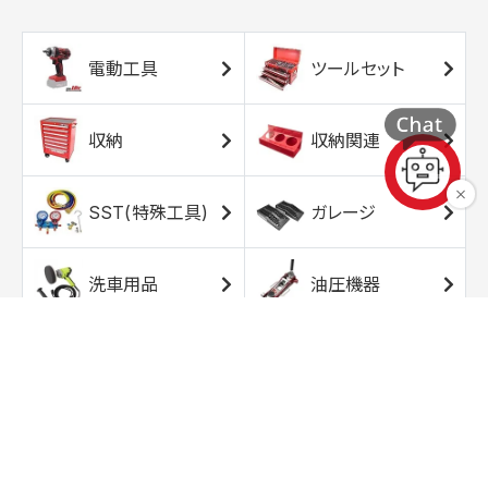
電動工具
ツールセット
収納
収納関連
SST(特殊工具)
ガレージ
洗車用品
油圧機器
エアコンプレッサ
エアツール
ー
トルクレンチ
ソケット