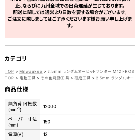
止、ならびに九州全域での出荷遅延が生じております。
配送に関しては通常より日数を要する場合がございます。
ご注文に際しましてはご了承くださいます様お願い申し上げま
す。
カテゴリ
TOP
>
Milwaukee
>
2.5mm ランダムオービットサンダー M12 FROS25-0
TOP
>
電動工具
>
その他電動工具
>
研磨工具
>
2.5mm ランダムオービット
商品仕様
無負荷回転数
12000
-1
(min
)
ペーパー寸法
150
(mm)
電源(V)
12