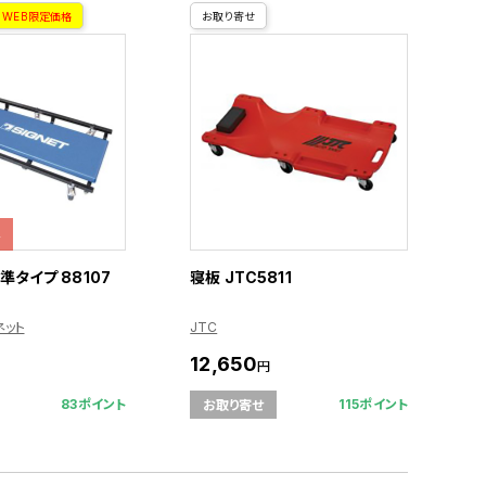
WEB限定価格
お取り寄せ
格
準タイプ 88107
寝板 JTC5811
ネット
JTC
12,650
円
83ポイント
115ポイント
お取り寄せ