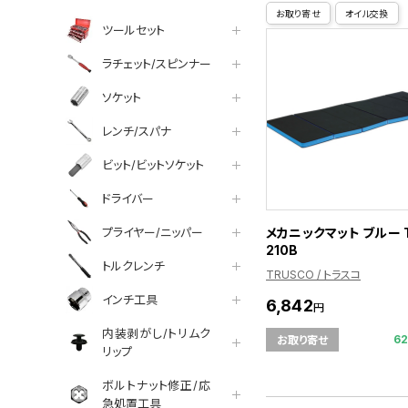
お取り寄せ
オイル交換
ツールセット
ラチェット/スピンナー
ソケット
レンチ/スパナ
ビット/ビットソケット
ドライバー
プライヤー/ニッパー
メカニックマット ブルー 
210B
トルクレンチ
TRUSCO / トラスコ
インチ工具
6,842
円
内装剥がし/トリムク
6
お取り寄せ
リップ
ボルトナット修正/応
急処置工具