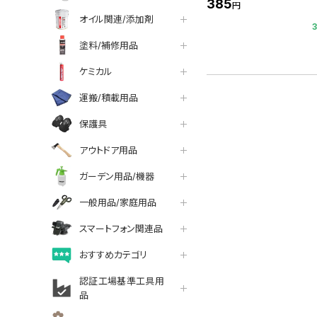
385
円
オイル関連/添加剤
塗料/補修用品
ケミカル
運搬/積載用品
保護具
アウトドア用品
ガーデン用品/機器
一般用品/家庭用品
スマートフォン関連品
おすすめカテゴリ
認証工場基準工具用
品