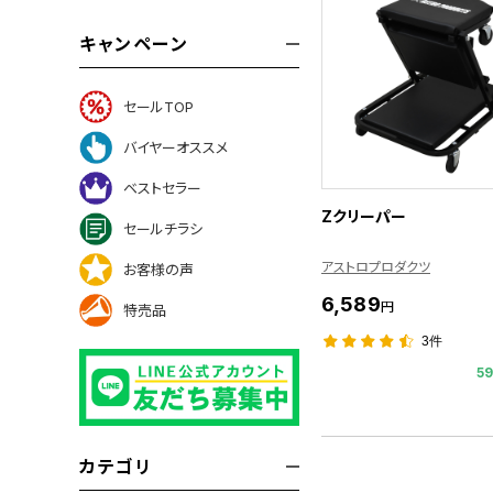
キャンペーン
セールTOP
バイヤーオススメ
ベストセラー
Zクリーパー
セールチラシ
アストロプロダクツ
お客様の声
6,589
円
特売品
3件
5
カテゴリ