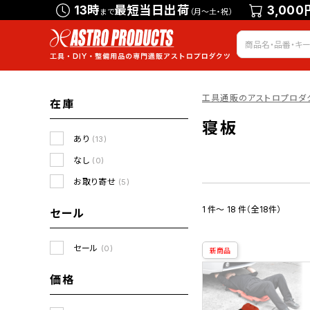
13時
最短当日出荷
3,000
まで
（月～土・祝）
工具通販のアストロプロダ
在庫
寝板
あり
(13)
なし
(0)
お取り寄せ
(5)
1 件～ 18 件（全18件）
セール
セール
(0)
新商品
価格