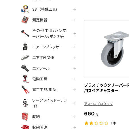
SST(特殊工具)
測定機器
その他工具/ハンマ
ー/バール/ポンチ等
エアコンプレッサー
エア接続関連
エアツール
電動工具
プラスチッククリーパーP
電工工具/用品
用スペアキャスター
ワークライト/トーチラ
アストロプロダクツ
イト
660
円
収納
1件
収納関連