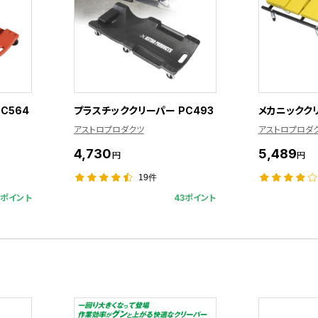
C564
プラスチッククリーパー PC493
メカニックク
アストロプロダクツ
アストロプロダ
4,730
5,489
円
円
19件
5ポイント
43ポイント