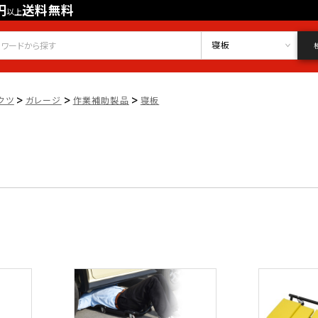
円
送料無料
以上
会員登録
ログイン
お気に入り
寝板
>
>
>
クツ
ガレージ
作業補助製品
寝板