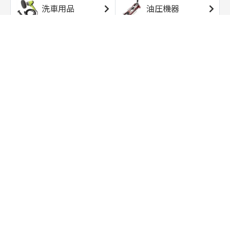
洗車用品
油圧機器
エアコンプレッサ
エアツール
ー
トルクレンチ
ソケット
ラチェット/スピン
レンチ/スパナ
ナー
バイク用工具/用
オイル交換用品
品
ワークライト/ト
研磨/研削用品
ーチライト
タイヤ/ホイール
アウトドア用品
用品