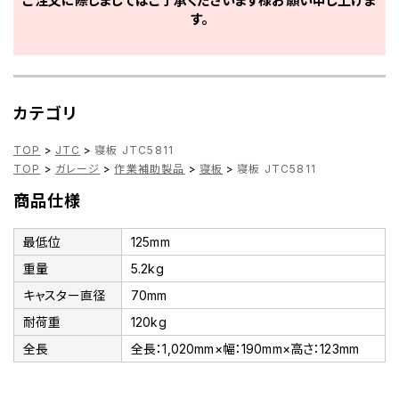
ご注文に際しましてはご了承くださいます様お願い申し上げま
す。
カテゴリ
TOP
>
JTC
>
寝板 JTC5811
TOP
>
ガレージ
>
作業補助製品
>
寝板
>
寝板 JTC5811
商品仕様
最低位
125mm
重量
5.2kg
キャスター直径
70mm
耐荷重
120kg
全長
全長：1,020mm×幅：190mm×高さ：123mm