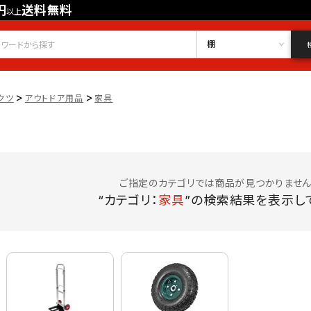
円
送料無料
以上
会員登録
ログイン
お気に入り
棚
>
>
クツ
アウトドア用品
家具
ご指定のカテゴリでは商品が見つかりません
“カテゴリ：
家具
”の検索結果を表示して