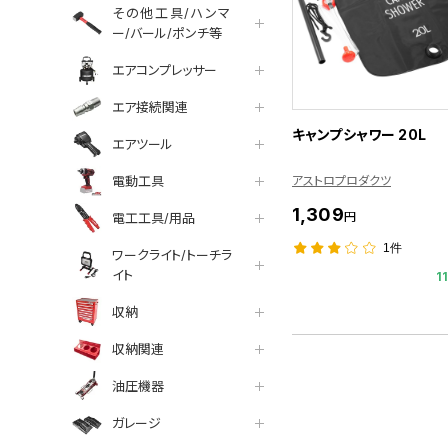
その他工具/ハンマ
ー/バール/ポンチ等
エアコンプレッサー
エア接続関連
キャンプシャワー 20L
エアツール
アストロプロダクツ
電動工具
1,309
円
電工工具/用品
1件
ワークライト/トーチラ
イト
1
収納
収納関連
油圧機器
ガレージ