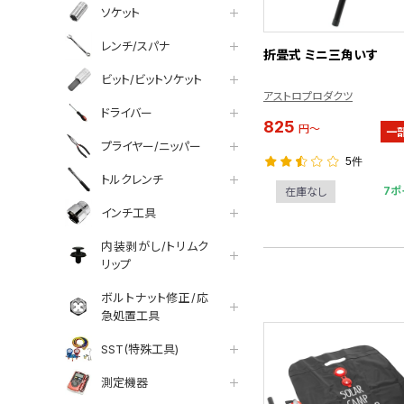
ソケット
レンチ/スパナ
折畳式 ミニ三角いす
ビット/ビットソケット
アストロプロダクツ
ドライバー
825
円～
一
プライヤー/ニッパー
5件
トルクレンチ
7ポ
在庫なし
インチ工具
内装剥がし/トリムク
リップ
ボルトナット修正/応
急処置工具
SST(特殊工具)
測定機器