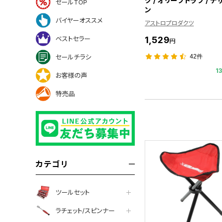
ク / オリーブドラブ / 
セールTOP
ン
バイヤーオススメ
アストロプロダクツ
1,529
ベストセラー
円
42件
セールチラシ
1
お客様の声
特売品
カテゴリ
ツールセット
ラチェット/スピンナー