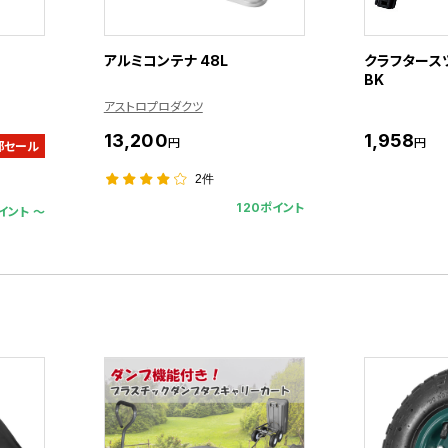
アルミコンテナ 48L
クラフタースツー
BK
アストロプロダクツ
13,200
1,958
円
円
部セール
2件
120ポイント
イント 〜