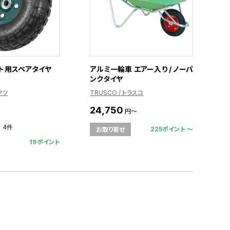
ト用スペアタイヤ
アルミ一輪車 エアー入り / ノーパ
ンクタイヤ
クツ
TRUSCO / トラスコ
24,750
円～
4件
225ポイント 〜
お取り寄せ
19ポイント