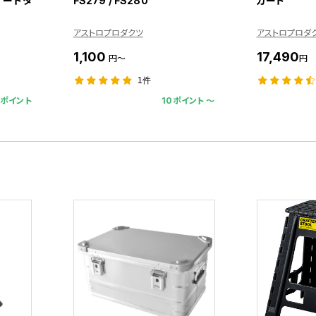
デザートタ
FS279 / FS280
カート
アストロプロダクツ
アストロプロダ
1,100
17,490
円～
円
1件
3ポイント
10ポイント 〜