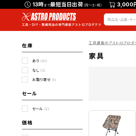
13時
最短当日出荷
3,000
まで
（月～土・祝）
工具通販のアストロプロダ
在庫
家具
あり
(10)
なし
(2)
お取り寄せ
(1)
セール
セール
(2)
価格