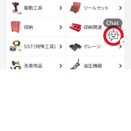
電動工具
ツールセット
収納
収納関連
SST(特殊工具)
ガレージ
洗車用品
油圧機器
エアコンプレッサ
エアツール
ー
トルクレンチ
ソケット
ラチェット/スピン
レンチ/スパナ
ナー