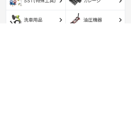
SST(特殊工具)
ガレージ
洗車用品
油圧機器
エアコンプレッサ
エアツール
ー
トルクレンチ
ソケット
ラチェット/スピン
レンチ/スパナ
ナー
バイク用工具/用
オイル交換用品
品
ワークライト/ト
研磨/研削用品
ーチライト