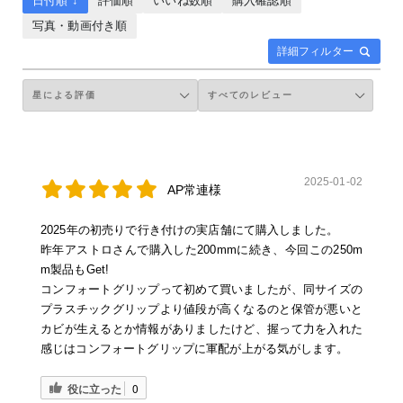
日付順 ↓
評価順
いいね数順
購入確認順
写真・動画付き順
詳細フィルター
2025-01-02
AP常連様
2025年の初売りで行き付けの実店舗にて購入しました。
昨年アストロさんで購入した200mmに続き、今回この250m
m製品もGet!
コンフォートグリップって初めて買いましたが、同サイズの
プラスチックグリップより値段が高くなるのと保管が悪いと
カビが生えるとか情報がありましたけど、握って力を入れた
感じはコンフォートグリップに軍配が上がる気がします。
役に立った
0