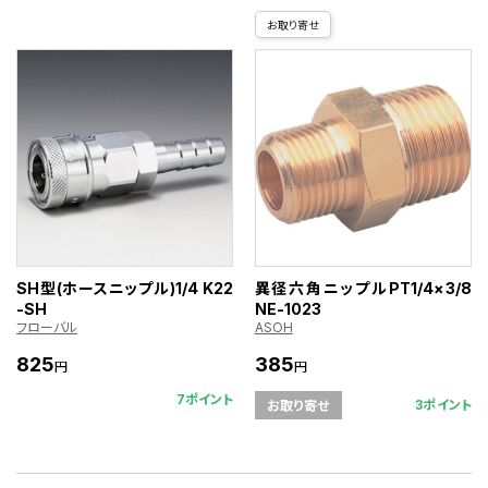
お取り寄せ
SH型(ホースニップル)1/4 K22
異径六角ニップルPT1/4×3/8
-SH
NE-1023
フローバル
ASOH
825
385
円
円
7ポイント
3ポイント
お取り寄せ