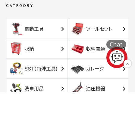
CATEGORY
電動工具
ツールセット
収納
収納関連
SST(特殊工具)
ガレージ
洗車用品
油圧機器
エアコンプレッサ
エアツール
ー
トルクレンチ
ソケット