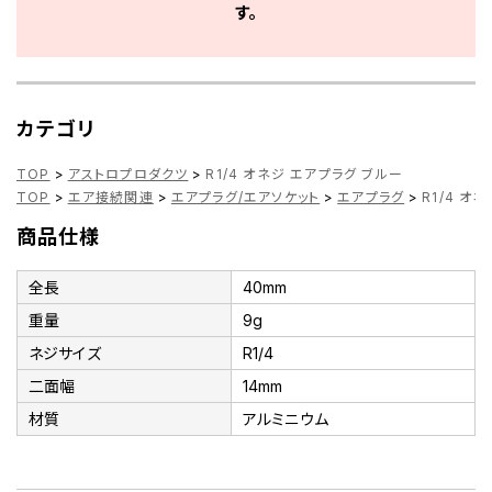
す。
カテゴリ
TOP
>
アストロプロダクツ
>
R1/4 オネジ エアプラグ ブルー
TOP
>
エア接続関連
>
エアプラグ/エアソケット
>
エアプラグ
>
R1/4 オ
商品仕様
全長
40mm
重量
9g
ネジサイズ
R1/4
二面幅
14mm
材質
アルミニウム