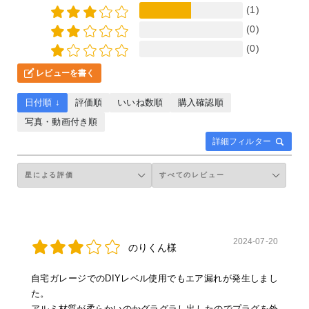
(1)
(0)
(0)
レビューを書く
日付順 ↓
評価順
いいね数順
購入確認順
写真・動画付き順
詳細フィルター
2024-07-20
のりくん様
自宅ガレージでのDIYレベル使用でもエア漏れが発生しまし
た。
アルミ材質が柔らかいのかグラグラし出したのでプラグを外