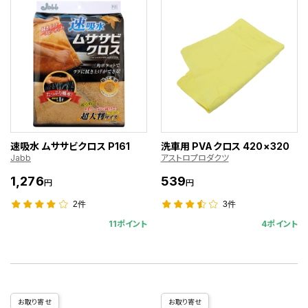
速吸水 ムササビクロス P161
洗車用 PVAクロス 420×320
Jabb
アストロプロダクツ
1,276
539
円
円
2件
3件
11ポイント
4ポイント
お取り寄せ
お取り寄せ