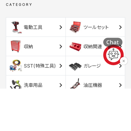
CATEGORY
電動工具
ツールセット
収納
収納関連
SST(特殊工具)
ガレージ
洗車用品
油圧機器
エアコンプレッサ
エアツール
ー
トルクレンチ
ソケット