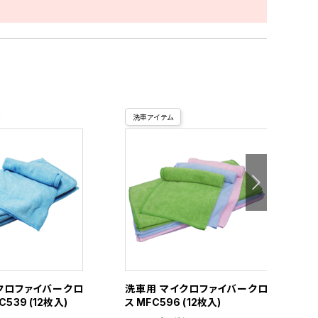
洗車アイテム
クロファイバークロ
洗車用 マイクロファイバークロ
C539 (12枚入)
ス MFC596 (12枚入)
ス