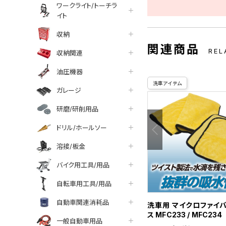
ワークライト/トーチラ
イト
収納
関連商品
REL
収納関連
油圧機器
洗車アイテム
ガレージ
研磨/研削用品
ドリル/ホールソー
溶接/板金
バイク用工具/用品
自転車用工具/用品
自動車関連消耗品
洗車用 マイクロファイ
ス MFC233 / MFC234
一般自動車用品