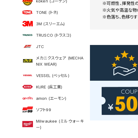
koken (コーケン)
※可燃性、揮発性の
※火気や高温な物
TONE (トネ)
※色落ち、色移りす
3M (スリーエム)
TRUSCO (トラスコ)
JTC
メカニクスウェア (MECHA
NIX WEAR)
VESSEL (ベッセル)
KURE (呉工業)
amon (エーモン)
ソフト99
Milwaukee (ミルウォーキ
ー)