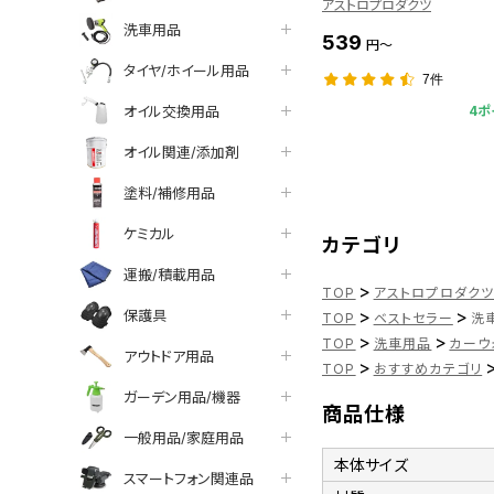
アストロプロダクツ
洗車用品
539
円～
タイヤ/ホイール用品
7件
オイル交換用品
4ポ
オイル関連/添加剤
塗料/補修用品
ケミカル
カテゴリ
運搬/積載用品
>
TOP
アストロプロダク
>
>
保護具
TOP
ベストセラー
洗車
>
>
TOP
洗車用品
カーウ
アウトドア用品
>
TOP
おすすめカテゴリ
ガーデン用品/機器
商品仕様
一般用品/家庭用品
本体サイズ
スマートフォン関連品