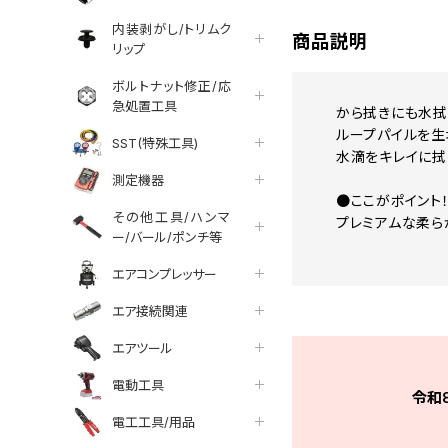
内装剥がし/トリムク
商品説明
リップ
ボルトナット修正/応
急処置工具
から拭きにも水拭
ループパイルを生
SST(特殊工具)
水滴をキレイに拭
測定機器
●ここがポイント
その他工具/ハンマ
プレミアムな柔ら
ー/バール/ポンチ等
エアコンプレッサー
エア接続関連
エアツール
電動工具
令和
電工工具/用品