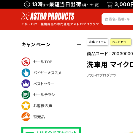
13時
最短当日出荷
3,000
まで
（月～土・祝）
洗車アイテム
ベストセラー
キャンペーン
商品コード：
20030000
セールTOP
洗車用 マイクロ
バイヤーオススメ
アストロプロダクツ
ベストセラー
セールチラシ
ついて
お客様の声
特売品