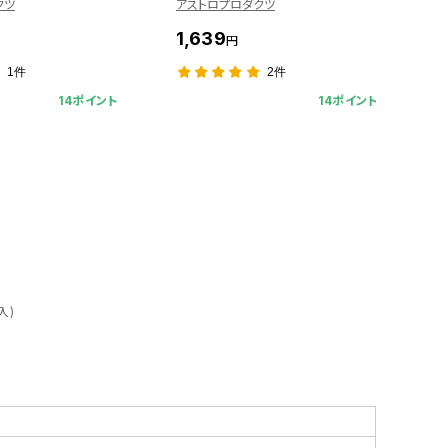
クツ
アストロプロダクツ
ア
1,639
1
円
1件
2件
14ポイント
14ポイント
入)