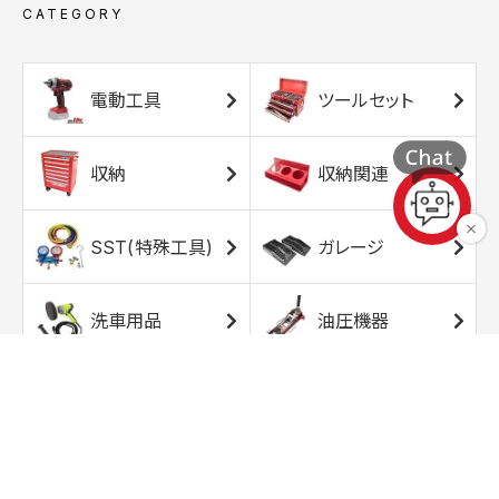
CATEGORY
電動工具
ツールセット
収納
収納関連
SST(特殊工具)
ガレージ
洗車用品
油圧機器
エアコンプレッサ
エアツール
ー
トルクレンチ
ソケット