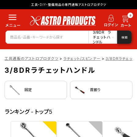
工具・DIY・整備用品の専門通販アストロプロダクツ
0
3/8DRラ
チェットハ
検索
ンドル
工具通販のアストロプロダクツ
>
ラチェット/スピンナー
>
3/8DRラチェッ
3/8DRラチェットハンドル
固定
首振り
ランキング - トップ5
1
2