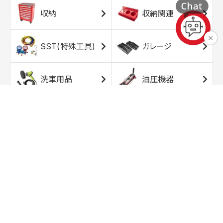
収納
収納関連
SST(特殊工具)
ガレージ
洗車用品
油圧機器
エアコンプレッサ
エアツール
ー
トルクレンチ
ソケット
ラチェット/スピン
レンチ/スパナ
ナー
バイク用工具/用
オイル交換用品
品