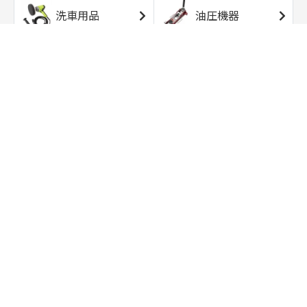
洗車用品
油圧機器
エアコンプレッサ
エアツール
ー
トルクレンチ
ソケット
ラチェット/スピン
レンチ/スパナ
ナー
バイク用工具/用
オイル交換用品
品
ワークライト/ト
研磨/研削用品
ーチライト
タイヤ/ホイール
アウトドア用品
用品