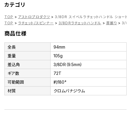
カテゴリ
TOP
>
アストロプロダクツ
>
3/8DR スイベルラチェットハンドル ショート
TOP
>
ラチェット/スピンナー
>
3/8DRラチェットハンドル
>
首振り
>
3/8
商品仕様
全長
94mm
重量
105g
差込角
3/8DR（9.5mm）
ギア数
72T
可動範囲
約180°
材質
クロムバナジウム