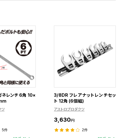
ネレンチ 6角 10×
3/8DR フレアナットレンチセッ
mm
ト 12角 (6個組)
クツ
アストロプロダクツ
3,630
円
5件
2件