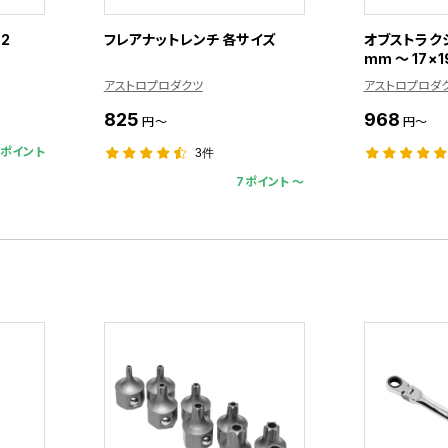
2
フレアナットレンチ 各サイズ
オブストラクシ
mm ～ 17×
アストロプロダクツ
アストロプロダ
825
968
円～
円～
0ポイント
3件
7ポイント 〜