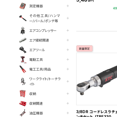
円
測定機器
4
その他工具/ハンマ
ー/バール/ポンチ等
エアコンプレッサー
エア接続関連
数量限定
エアツール
電動工具
電工工具/用品
ワークライト/トーチラ
イト
収納
収納関連
3/8DR コードレスラチ
油圧機器
ンチセット JTRE330