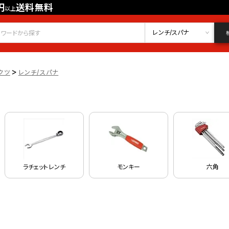
円
送料無料
以上
会員登録
ログイン
お気に入り
レンチ/スパナ
>
クツ
レンチ/スパナ
ナ
ラチェットレンチ
モンキー
六角