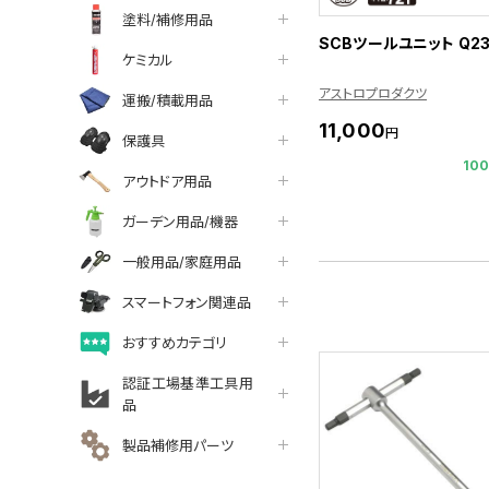
塗料/補修用品
SCBツールユニット Q23
ケミカル
アストロプロダクツ
運搬/積載用品
11,000
円
保護具
10
アウトドア用品
ガーデン用品/機器
一般用品/家庭用品
スマートフォン関連品
おすすめカテゴリ
認証工場基準工具用
品
製品補修用パーツ