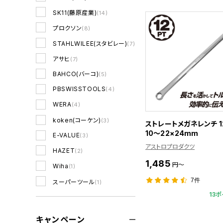
SK11(藤原産業)
(14)
プロクソン
(8)
STAHLWILEE(スタビレー)
(7)
アサヒ
(7)
BAHCO(バーコ)
(5)
PBSWISSTOOLS
(4)
WERA
(4)
koken(コーケン)
(3)
ストレートメガネレンチ 1
10～22×24mm
E-VALUE
(3)
アストロプロダクツ
HAZET
(2)
1,485
円～
Wiha
(1)
7件
スーパーツール
(1)
13ポ
キャンペーン