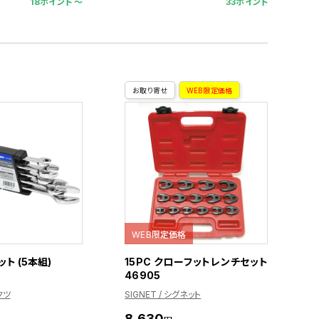
18ポイント 〜
33ポイント
お取り寄せ
WEB限定価格
WEB限定価格
ト (5本組)
15PC クローフットレンチセット
46905
クツ
SIGNET / シグネット
8,630