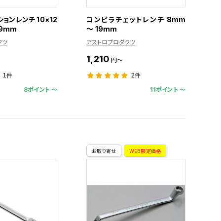
ョンレンチ 10×12
コンビラチェットレンチ 8mm
19mm
～ 19mm
クツ
アストロプロダクツ
1,210
円～
1件
2件
8ポイント 〜
11ポイント 〜
お取り寄せ
WEB限定価格