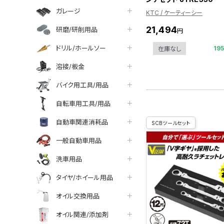
ガレージ
KTC / ケーティーシー
21,494
研磨/研削用品
円
ドリル/ホールソー
19
在庫なし
溶接/板金
バイク用工具/用品
自転車用工具/用品
自動車関連消耗品
SCBツールセット
一般自動車用品
洗車用品
タイヤ/ホイール用品
オイル交換用品
オイル関連/添加剤