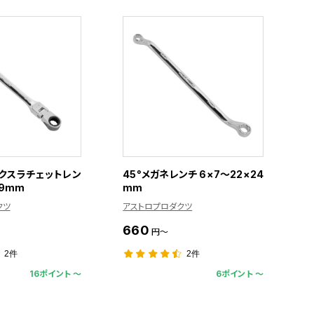
クスラチェットレン
45°メガネレンチ 6×7～22×24
19mm
mm
クツ
アストロプロダクツ
660
円～
2件
2件
16ポイント 〜
6ポイント 〜