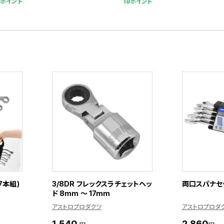
9ポイント
18ポイント
7本組)
3/8DR フレックスラチェットヘッ
両口スパナセッ
ド 8mm ～ 17mm
アストロプロダクツ
アストロプロダ
1,540
2,860