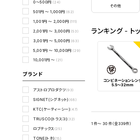
0～500円
(24)
その他
501円 ～ 1,000円
(62)
1,001円 ～ 2,000円
(111)
ランキング - ト
2,001円 ～ 3,000円
(53)
3,001円 ～ 5,000円
(63)
1
5,001円 ～ 10,000円
(29)
10,001円 ～
(21)
ブランド
コンビネーションレン
5.5～32mm
アストロプロダクツ
(93)
SIGNET(シグネット)
(68)
KTC(ケーティーシー)
(47)
TRUSCO(トラスコ)
(32)
1 件～ 30 件（全339件）
ロブテックス
(25)
TONE(トネ)
(15)