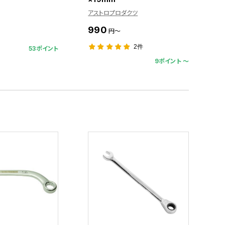
アストロプロダクツ
990
円～
2件
53ポイント
9ポイント 〜