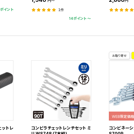
円～
円
9ポイント
1件
14ポイント 〜
お取り寄せ
WEB限定価
ェットレ
コンビラチェットレンチセット ミ
コンビネーシ
リ WS748 (7本組)
S700P