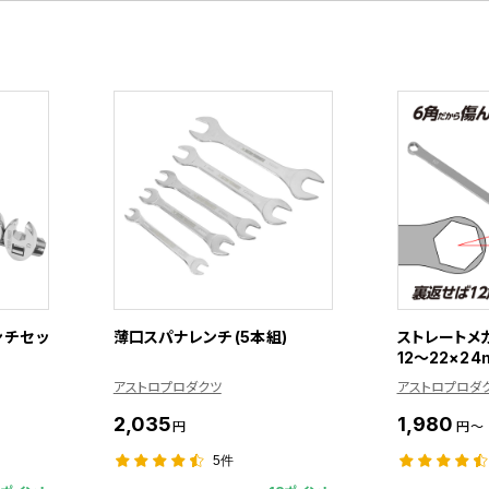
ンチセッ
薄口スパナレンチ (5本組)
ストレートメガ
12～22×24
アストロプロダクツ
アストロプロダ
2,035
1,980
円
円～
5件