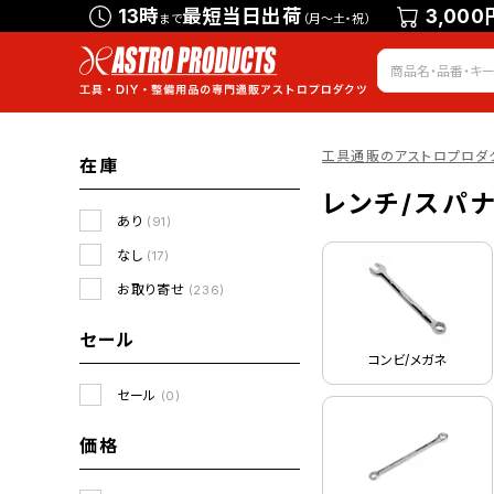
13時
最短当日出荷
3,000
まで
（月～土・祝）
工具通販のアストロプロダ
在庫
レンチ/スパ
あり
(91)
なし
(17)
お取り寄せ
(236)
セール
コンビ/メガネ
セール
(0)
価格