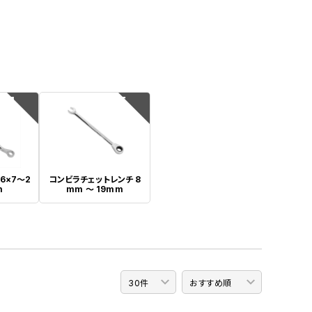
4
5
6×7～2
コンビラチェットレンチ 8
m
mm ～ 19mm