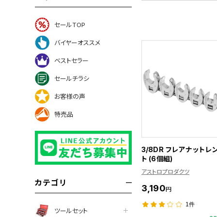
セールTOP
バイヤーオススメ
ベストセラー
セールチラシ
お客様の声
特売品
3/8DR フレアナットレ
ト (6個組)
アストロプロダクツ
カテゴリ
3,190
円
1件
ツールセット