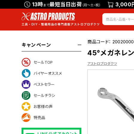
13時
最短当日出荷
3,000
まで
（月～土・祝）
商品コード：
20020000
キャンペーン
45°メガネレン
セールTOP
アストロプロダクツ
バイヤーオススメ
ベストセラー
トについて
セールチラシ
お客様の声
特売品