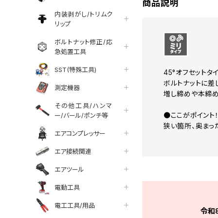
商品説明
内装剥がし/トリムク
リップ
ボルトナット修正/応
急処置工具
SST(特殊工具)
45°オフセットタ
ボルトナットに差
測定機器
増し締めや本締め
その他工具/ハンマ
●ここがポイント
ー/バール/ポンチ等
狭い箇所、奥まっ
エアコンプレッサー
エア接続関連
エアツール
電動工具
電工工具/用品
令和