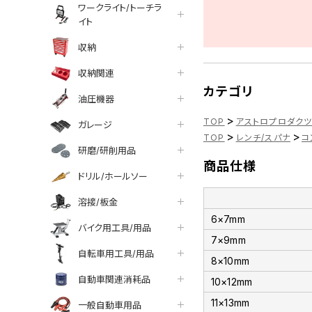
ワークライト/トーチラ
イト
収納
収納関連
カテゴリ
油圧機器
>
TOP
アストロプロダク
ガレージ
>
>
TOP
レンチ/スパナ
コ
研磨/研削用品
商品仕様
ドリル/ホールソー
溶接/板金
6×7mm
バイク用工具/用品
7×9mm
自転車用工具/用品
8×10mm
自動車関連消耗品
10×12mm
11×13mm
一般自動車用品