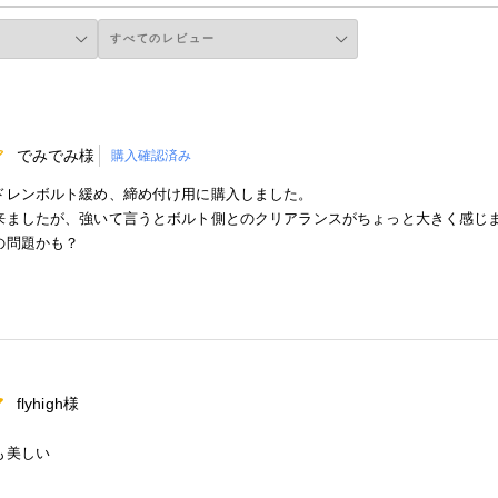
でみでみ様
購入確認済み
ドレンボルト緩め、締め付け用に購入しました。
来ましたが、強いて言うとボルト側とのクリアランスがちょっと大きく感じ
の問題かも？
flyhigh様
も美しい