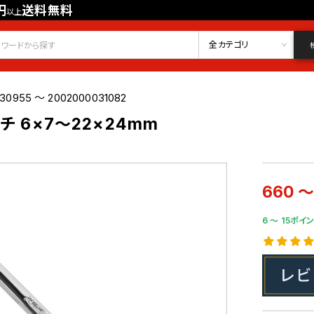
円
送料無料
以上
会員登録
ログイン
お気に入り
全カテゴリ
30955 ～ 2002000031082
チ 6×7～22×24mm
660 ～
6 〜 15ポイン