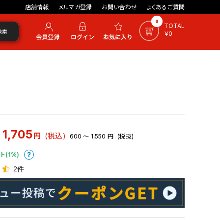
店舗情報
メルマガ登録
お問い合わせ
よくあるご質問
0
TOTAL
検索
￥0
 1,705
円
(税込)
600 ～ 1,550
円
(税抜)
ト(1%)
2件