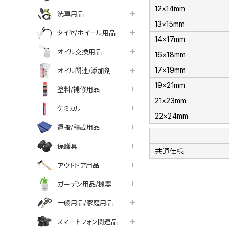
12×14mm
洗車用品
13×15mm
タイヤ/ホイール用品
14×17mm
オイル交換用品
16×18mm
17×19mm
オイル関連/添加剤
19×21mm
塗料/補修用品
21×23mm
ケミカル
22×24mm
運搬/積載用品
保護具
共通仕様
アウトドア用品
ガーデン用品/機器
一般用品/家庭用品
スマートフォン関連品