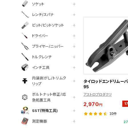
ソケット
レンチ/スパナ
ビット/ビットソケット
ドライバー
プライヤー/ニッパー
トルクレンチ
インチ工具
内装剥がし/トリムク
タイロッドエンドリムーバー
リップ
95
ボルトナット修正/応
アストロプロダクツ
急処置工具
2,970
1
円
SST(特殊工具)
10件
測定機器
2