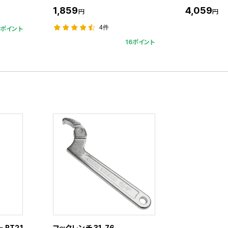
1,859
4,059
円
円
4件
3ポイント
16ポイント
BT21
フックレンチ 31-76