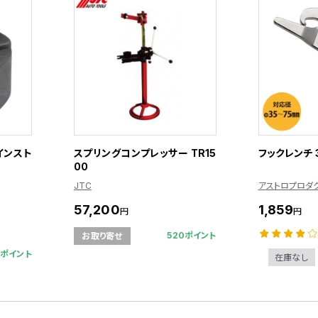
インスト
スプリングコンプレッサー TR15
フックレンチ 3
00
JTC
アストロプロダ
57,200
1,859
円
円
520ポイント
お取り寄せ
6ポイント
在庫なし