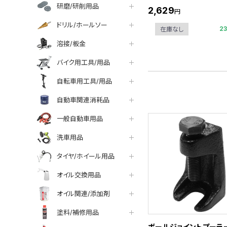
研磨/研削用品
2,629
円
ドリル/ホールソー
2
在庫なし
溶接/板金
バイク用工具/用品
自転車用工具/用品
自動車関連消耗品
一般自動車用品
洗車用品
タイヤ/ホイール用品
オイル交換用品
オイル関連/添加剤
塗料/補修用品
ボールジョイントプーラー 