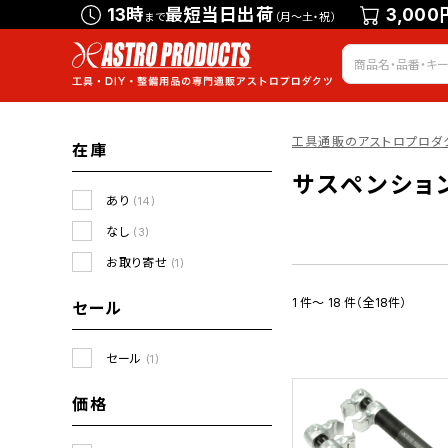
13時
最短当日出荷
3,000
まで
（月～土・祝）
工具通販のアストロプロダ
在庫
サスペンショ
あり
(14)
なし
(3)
お取り寄せ
(1)
1 件～ 18 件（全18件）
セール
セール
(1)
価格