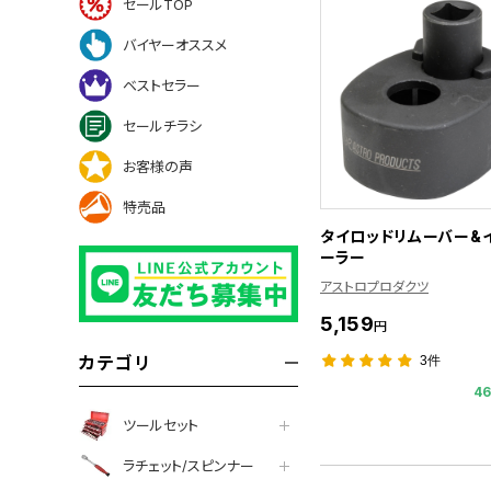
セールTOP
バイヤーオススメ
ベストセラー
セールチラシ
お客様の声
特売品
タイロッドリムーバー&
ーラー
アストロプロダクツ
5,159
円
カテゴリ
3件
4
ツールセット
ラチェット/スピンナー