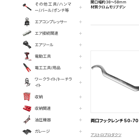
開口幅約38～58mm
その他工具/ハンマ
材質クロムモリブデン
ー/バール/ポンチ等
エアコンプレッサー
エア接続関連
エアツール
電動工具
電工工具/用品
ワークライト/トーチラ
イト
収納
収納関連
油圧機器
両口フックレンチ 50-70
ガレージ
アストロプロダクツ