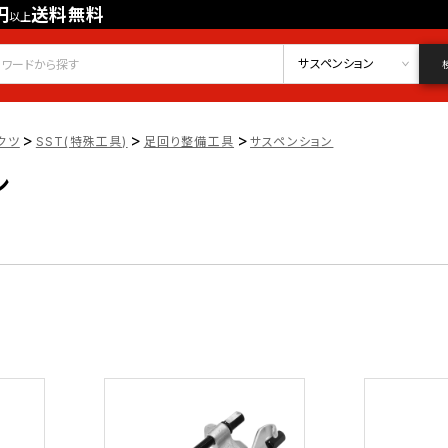
円
送料無料
以上
会員登録
ログイン
お気に入り
サスペンション
>
>
>
クツ
SST(特殊工具)
足回り整備工具
サスペンション
ン