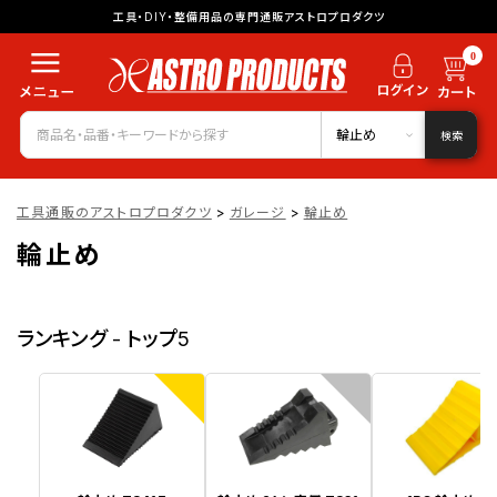
工具・DIY・整備用品の専門通販アストロプロダクツ
0
輪止め
検索
工具通販のアストロプロダクツ
>
ガレージ
>
輪止め
輪止め
ランキング - トップ5
1
2