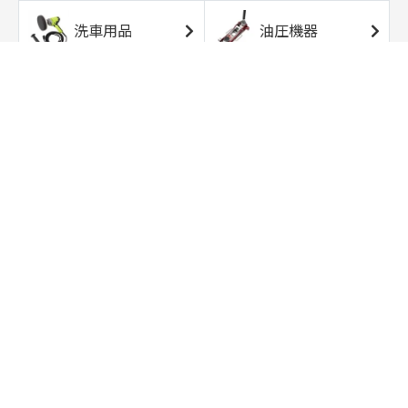
洗車用品
油圧機器
エアコンプレッサ
エアツール
ー
トルクレンチ
ソケット
ラチェット/スピン
レンチ/スパナ
ナー
バイク用工具/用
オイル交換用品
品
ワークライト/ト
研磨/研削用品
ーチライト
タイヤ/ホイール
アウトドア用品
用品