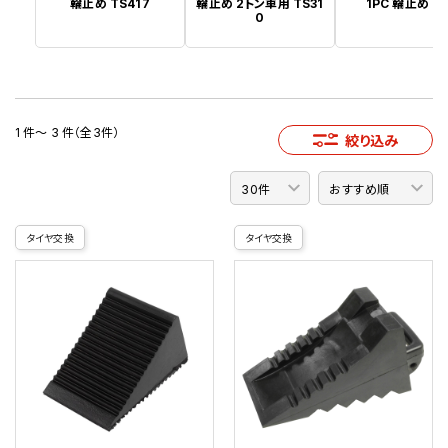
輪止め TS417
輪止め 2トン車用 TS31
1PC 輪止め プ
0
1 件～ 3 件（全3件）
絞り込み
タイヤ交換
タイヤ交換