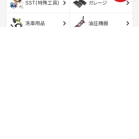
SST(特殊工具)
ガレージ
洗車用品
油圧機器
エアコンプレッサ
エアツール
ー
トルクレンチ
ソケット
ラチェット/スピン
レンチ/スパナ
ナー
バイク用工具/用
オイル交換用品
品
ワークライト/ト
研磨/研削用品
ーチライト