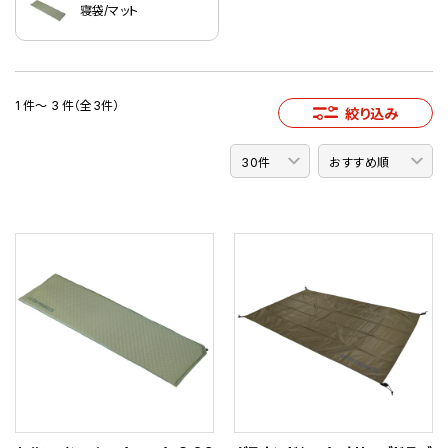
寝袋/マット
1 件～ 3 件（全3件）
絞り込み