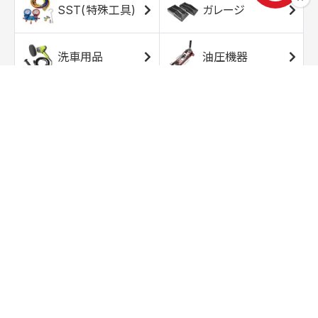
SST(特殊工具)
ガレージ
洗車用品
油圧機器
エアコンプレッサ
エアツール
ー
トルクレンチ
ソケット
ラチェット/スピン
レンチ/スパナ
ナー
バイク用工具/用
オイル交換用品
品
ワークライト/ト
研磨/研削用品
ーチライト