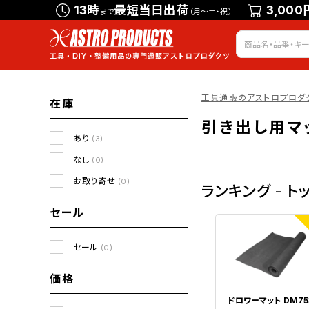
13時
最短当日出荷
3,000
まで
（月～土・祝）
工具通販のアストロプロダ
在庫
引き出し用マ
あり
(3)
なし
(0)
お取り寄せ
(0)
ランキング - ト
セール
1
セール
(0)
価格
ドロワーマット DM75