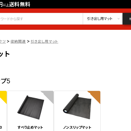
円
送料無料
以上
会員登録
ログイン
お気に入り
引き出し用マット
>
>
クツ
収納関連
引き出し用マット
ット
ップ5
2
3
3
すべり止めマット
ノンスリップマット