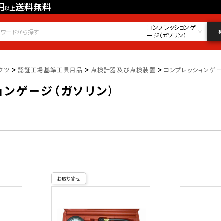
円
送料無料
以上
会員登録
ログイン
お気に入り
コンプレッションゲ
ージ（ガソリン）
>
>
>
クツ
認証工場基準工具用品
点検計器及び点検装置
コンプレッションゲー
ョンゲージ（ガソリン）
お取り寄せ