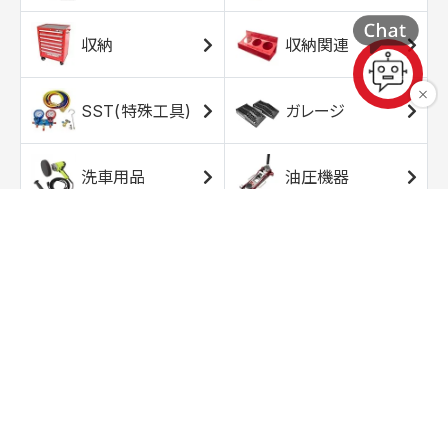
収納
収納関連
SST(特殊工具)
ガレージ
洗車用品
油圧機器
エアコンプレッサ
エアツール
ー
トルクレンチ
ソケット
ラチェット/スピン
レンチ/スパナ
ナー
バイク用工具/用
オイル交換用品