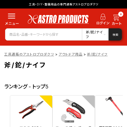
工具・DIY・整備用品の専門通販アストロプロダクツ
0
斧/鉈/ナイ
検索
フ
工具通販のアストロプロダクツ
>
アウトドア用品
>
斧/鉈/ナイフ
斧/鉈/ナイフ
ランキング - トップ5
1
2