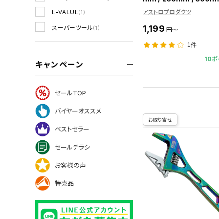
アストロプロダクツ
E-VALUE
(1)
1,199
スーパーツール
(1)
円～
1件
10ポ
キャンペーン
セールTOP
バイヤーオススメ
お取り寄せ
ベストセラー
セールチラシ
お客様の声
特売品