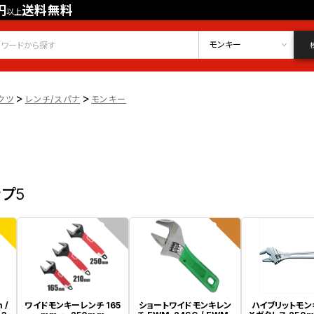
円
送料無料
以上
会員登録
ログイン
お気に入り
モンキー
>
>
クツ
レンチ/スパナ
モンキー
ップ5
2
3
 /
ワイドモンキーレンチ 165
ショートワイドモンキレン
ハイブリットモン