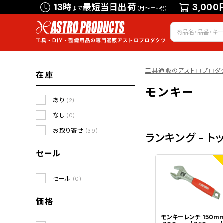
13時
最短当日出荷
3,000
まで
（月～土・祝）
工具通販のアストロプロダ
在庫
モンキー
あり
(2)
なし
(0)
お取り寄せ
(39)
ランキング - ト
セール
1
セール
(0)
価格
モンキーレンチ 150mm