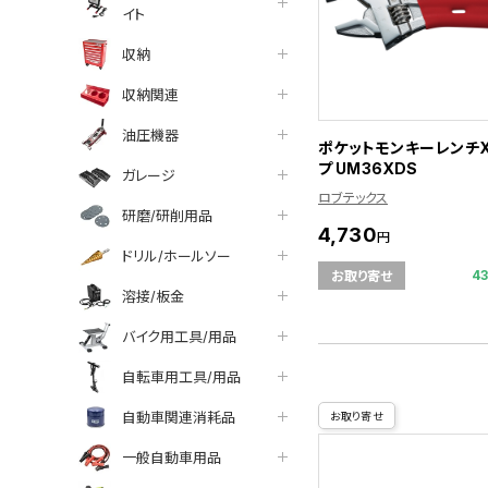
イト
収納
収納関連
油圧機器
ポケットモンキーレンチX
プ UM36XDS
ガレージ
ロブテックス
研磨/研削用品
4,730
円
ドリル/ホールソー
4
お取り寄せ
溶接/板金
バイク用工具/用品
自転車用工具/用品
自動車関連消耗品
お取り寄せ
一般自動車用品