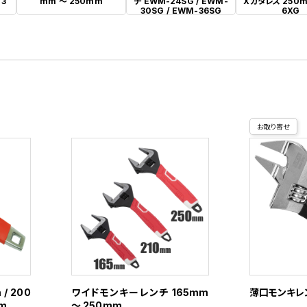
 3
mm ～ 250mm
チ EWM-24SG / EWM-
Xガタレス 250m
30SG / EWM-36SG
6XG
お取り寄せ
/ 200
ワイドモンキーレンチ 165mm
薄口モンキレン
mm
～ 250mm