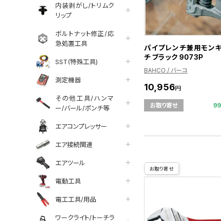
内装剥がし/トリムク
リップ
ボルトナット修正/応
急処置工具
パイプレンチ兼用モン
チ ブラック 9073P
SST(特殊工具)
BAHCO / バーコ
測定機器
10,956
円
その他工具/ハンマ
9
お取り寄せ
ー/バール/ポンチ等
エアコンプレッサー
エア接続関連
エアツール
お取り寄せ
電動工具
電工工具/用品
ワークライト/トーチラ