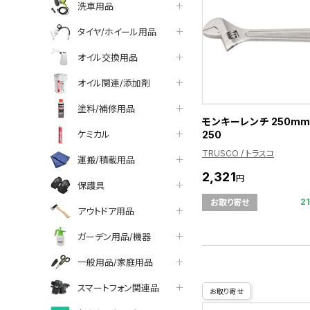
洗車用品
タイヤ/ホイール用品
オイル交換用品
オイル関連/添加剤
塗料/補修用品
モンキーレンチ 250mm
250
ケミカル
TRUSCO / トラスコ
運搬/積載用品
2,321
円
保護具
2
お取り寄せ
アウトドア用品
ガーデン用品/機器
一般用品/家庭用品
スマートフォン関連品
お取り寄せ