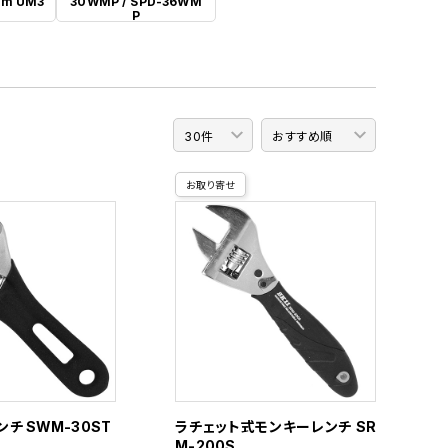
m UM3
30WMP / SPD-36WM
P
お取り寄せ
チ SWM-30ST
ラチェット式モンキーレンチ SR
M-200S