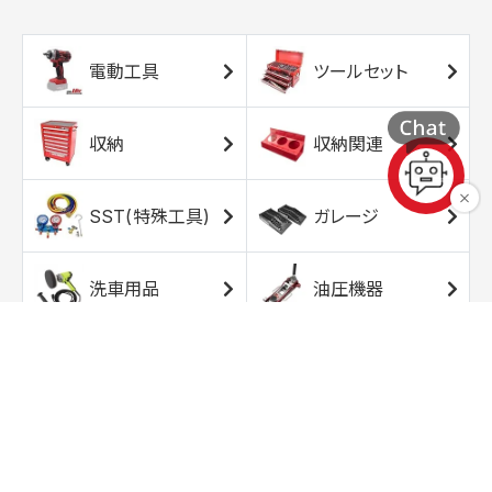
電動工具
ツールセット
収納
収納関連
SST(特殊工具)
ガレージ
洗車用品
油圧機器
エアコンプレッサ
エアツール
ー
トルクレンチ
ソケット