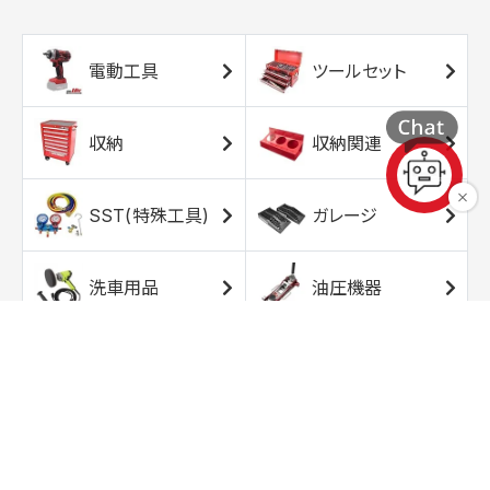
電動工具
ツールセット
収納
収納関連
SST(特殊工具)
ガレージ
洗車用品
油圧機器
エアコンプレッサ
エアツール
ー
トルクレンチ
ソケット