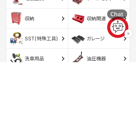
収納
収納関連
SST(特殊工具)
ガレージ
洗車用品
油圧機器
エアコンプレッサ
エアツール
ー
トルクレンチ
ソケット
ラチェット/スピン
レンチ/スパナ
ナー