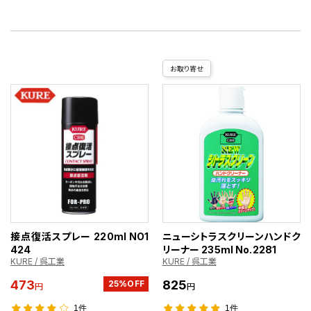
お取り寄せ
接点復活スプレー 220ml NO1
ニューシトラスクリーンハンドク
424
リーナー 235ml No.2281
KURE / 呉工業
KURE / 呉工業
473
825
25%OFF
円
円
1件
1件