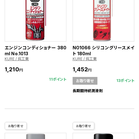
エンジンコンディショナー 380
NO1066 シリコングリースメイ
ml No.1013
ト 180ml
KURE / 呉工業
KURE / 呉工業
1,210
1,452
円
円
11ポイント
13ポイント
お取り寄せ
長期間持続潤滑剤
お取り寄せ
お取り寄せ