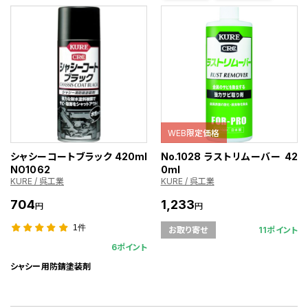
WEB限定価格
シャシーコートブラック 420ml
No.1028 ラストリムーバー 42
NO1062
0ml
KURE / 呉工業
KURE / 呉工業
704
1,233
円
円
1件
11ポイント
お取り寄せ
6ポイント
シャシー用防錆塗装剤