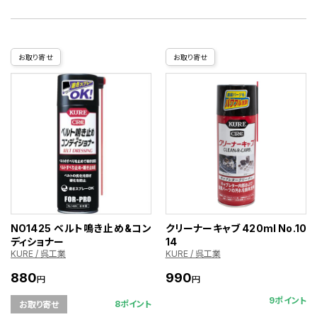
お取り寄せ
お取り寄せ
NO1425 ベルト鳴き止め&コン
クリーナーキャブ 420ml No.10
ディショナー
14
KURE / 呉工業
KURE / 呉工業
880
990
円
円
9ポイント
8ポイント
お取り寄せ