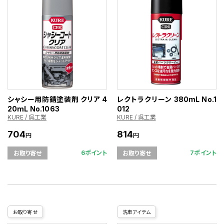
シャシー用防錆塗装剤 クリア 4
レクトラクリーン 380mL No.1
20mL No.1063
012
KURE / 呉工業
KURE / 呉工業
704
814
円
円
6ポイント
7ポイント
お取り寄せ
お取り寄せ
お取り寄せ
洗車アイテム