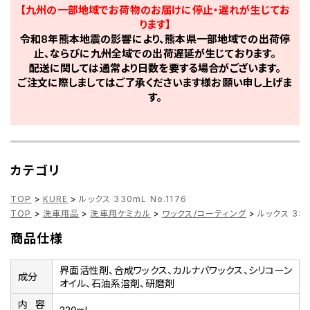
【九州の一部地域でお荷物のお届けに停止・遅れが生じてお
ります】
令和8年熊本地震の影響により、熊本県一部地域での出荷停
止、ならびに九州全域での出荷遅延が生じております。
配送に関しては通常より日数を要する場合がございます。
ご注文に際しましてはご了承くださいます様お願い申し上げま
す。
カテゴリ
TOP
>
KURE
>
ルックス 330mL No.1176
TOP
>
洗車用品
>
洗車用ケミカル
>
ワックス/コーティング
>
ルックス 330
商品仕様
界面活性剤、合成ワックス、カルナバワックス、シリコーン
成分
オイル、石油系溶剤、研磨剤
内容