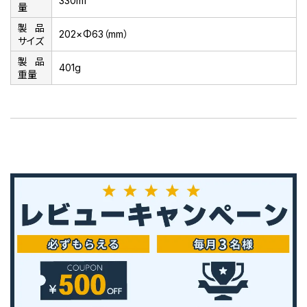
330ml
量
製品
202×Φ63（mm）
サイズ
製品
401g
重量