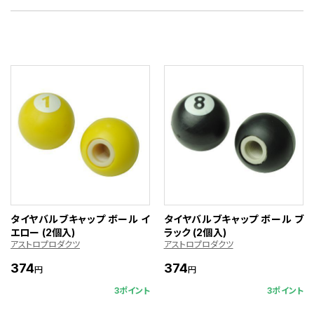
タイヤバルブキャップ ボール イ
タイヤバルブキャップ ボール ブ
エロー (2個入)
ラック (2個入)
アストロプロダクツ
アストロプロダクツ
374
374
円
円
3ポイント
3ポイント