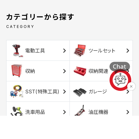
カテゴリーから探す
CATEGORY
電動工具
ツールセット
収納
収納関連
SST(特殊工具)
ガレージ
洗車用品
油圧機器
エアコンプレッサ
エアツール
ー