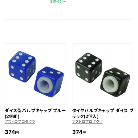
3ポイント
ダイス型バルブキャップ ブルー
タイヤバルブキャップ ダイス ブ
(2個組)
ラック(2個入)
アストロプロダクツ
アストロプロダクツ
374
374
円
円