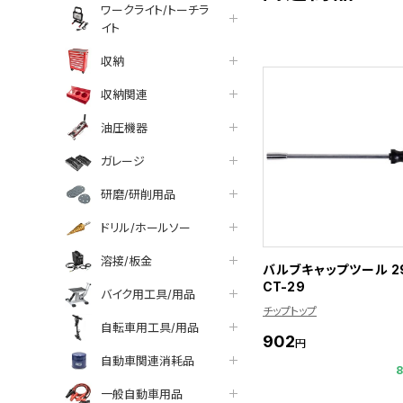
ワークライト/トーチラ
イト
収納
収納関連
油圧機器
ガレージ
研磨/研削用品
ドリル/ホールソー
溶接/板金
バルブキャップツール 2
CT-29
バイク用工具/用品
チップトップ
自転車用工具/用品
902
円
自動車関連消耗品
一般自動車用品