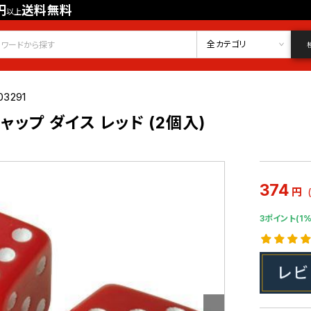
円
送料無料
以上
会員登録
ログイン
お気に入り
全カテゴリ
03291
ップ ダイス レッド (2個入)
374
円
3ポイント(1%