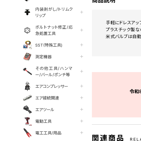
商品説明
内装剥がし/トリムク
リップ
手軽にドレスアッ
ボルトナット修正/応
プラスチック製な
急処置工具
米式バルブは自動
SST(特殊工具)
測定機器
その他工具/ハンマ
ー/バール/ポンチ等
エアコンプレッサー
令和
エア接続関連
エアツール
電動工具
電工工具/用品
関連商品
REL