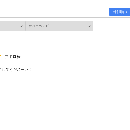
日付順 ↓
アポロ様
やしてくださーい！