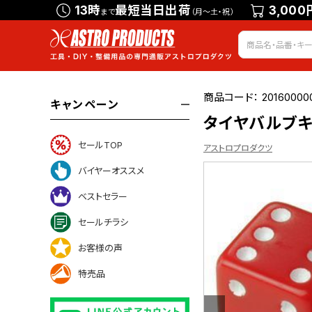
13時
最短当日出荷
3,000
まで
（月～土・祝）
商品コード：
20160000
キャンペーン
タイヤバルブキャ
セールTOP
アストロプロダクツ
バイヤーオススメ
ベストセラー
いて
セールチラシ
お客様の声
特売品