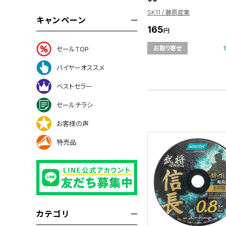
SK11 / 藤原産業
キャンペーン
165
円
お取り寄せ
セールTOP
バイヤーオススメ
ベストセラー
セールチラシ
お客様の声
特売品
カテゴリ