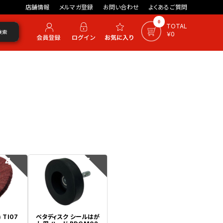
店舗情報
メルマガ登録
お問い合わせ
よくあるご質問
0
TOTAL
検索
￥0
4
5
 TI07
ベタディスク シールはが