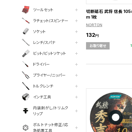
ツールセット
切断砥石 武将 信長 105
m 1枚
ラチェット/スピンナー
NORTON
ソケット
132
円
レンチ/スパナ
お取り寄せ
ビット/ビットソケット
ドライバー
プライヤー/ニッパー
トルクレンチ
インチ工具
内装剥がし/トリムク
リップ
ボルトナット修正/応
急処置工具