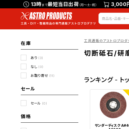
13時
最短当日出荷
3,000
まで
（月～土・祝）
工具通販のアストロプロダ
在庫
切断砥石/研
あり
(3)
なし
(0)
お取り寄せ
(11)
ランキング - ト
セール
1
セール
(0)
価格
サンダーディスク A#4