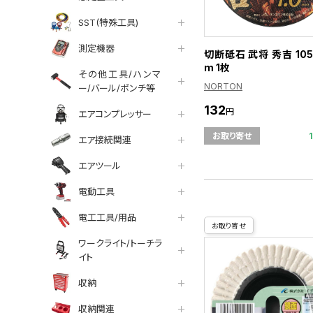
SST(特殊工具)
測定機器
切断砥石 武将 秀吉 105
m 1枚
その他工具/ハンマ
NORTON
ー/バール/ポンチ等
132
円
エアコンプレッサー
お取り寄せ
エア接続関連
エアツール
電動工具
電工工具/用品
お取り寄せ
ワークライト/トーチラ
イト
収納
収納関連