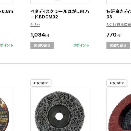
×0.8m
ベタディスク シールはがし用 ハ
狂研 磨きディ
ード BDGM02
03
ヤナセ
SK11 / 藤原産業
1,034
770
円
円
1ポイント
9ポイント
お取り寄せ
お取り寄せ
お取り寄せ
お取り寄せ