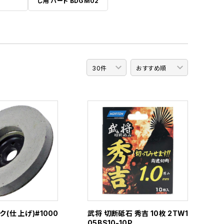
し用 ハード BDGM02
(仕上げ)#1000
武将 切断砥石 秀吉 10枚 2TW1
05BS10-10P