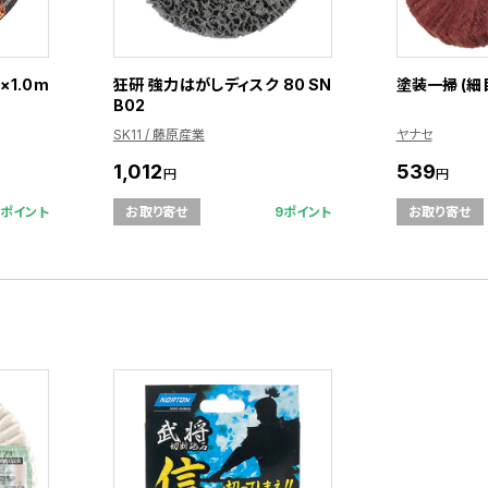
×1.0m
狂研 強力はがしディスク 80 SN
塗装一掃 (細目)
B02
SK11 / 藤原産業
ヤナセ
1,012
539
円
円
1ポイント
9ポイント
お取り寄せ
お取り寄せ