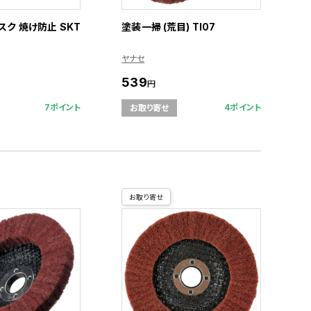
スク 焼け防止 SKT
塗装一掃 (荒目) TI07
ヤナセ
539
円
7ポイント
4ポイント
お取り寄せ
お取り寄せ