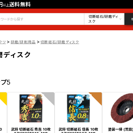
円
送料無料
以上
会員登録
ログイン
お気に入り
切断砥石/研磨ディ
スク
>
>
クツ
研磨/研削用品
切断砥石/研磨ディスク
磨ディスク
ップ5
2
3
0
武将 切断砥石 秀吉 10枚
武将 切断砥石 信長 10枚
塗装一掃 (荒目)