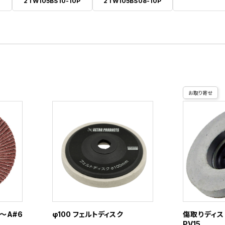
2TW105BS10-10P
2TW105BS08-10P
お取り寄せ
～A#6
φ100 フェルトディスク
傷取りディスク
PV15