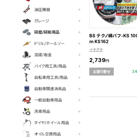
油圧機器
ガレージ
研磨/研削用品
BS テクノ綿バフ-KS 10
m KS162
ドリル/ホールソー
イチグチ
溶接/板金
2,739
円
バイク用工具/用品
2
お取り寄せ
自転車用工具/用品
自動車関連消耗品
一般自動車用品
洗車用品
タイヤ/ホイール用品
オイル交換用品