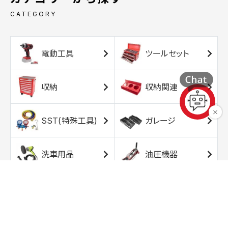
CATEGORY
電動工具
ツールセット
収納
収納関連
SST(特殊工具)
ガレージ
洗車用品
油圧機器
エアコンプレッサ
エアツール
ー
トルクレンチ
ソケット