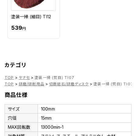
塗装一掃 (細目) TI12
539
円
カテゴリ
TOP
>
ヤナセ
>
塗装一掃 (荒目) TI07
TOP
>
研磨/研削用品
>
切断砥石/研磨ディスク
>
塗装一掃 (荒目) TI07
商品仕様
サイズ
100mm
穴径
15mm
MAX回転数
13000min-1