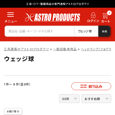
工具・DIY・整備用品の専門通販アストロプロダクツ
0
ウェッジ球
検索
工具通販のアストロプロダクツ
>
一般自動車用品
>
ヘッドランプ/フォグラン
ウェッジ球
1 件～ 9 件（全9件）
絞り込み
お取り寄せ