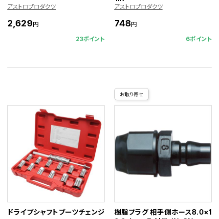
アストロプロダクツ
アストロプロダクツ
2,629
748
円
円
23ポイント
6ポイント
お取り寄せ
ドライブシャフトブーツチェンジ
樹脂プラグ 相手側ホース8.0×1