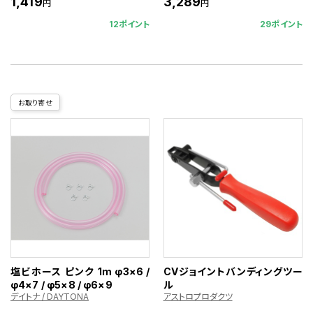
1,419
3,289
円
円
12ポイント
29ポイント
お取り寄せ
塩ビホース ピンク 1m φ3×6 /
CVジョイントバンディングツー
φ4×7 / φ5×8 / φ6×9
ル
デイトナ / DAYTONA
アストロプロダクツ