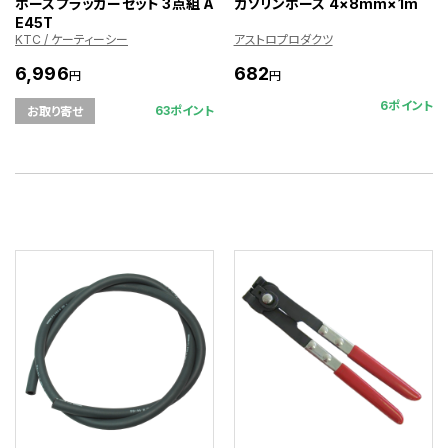
ホースプラッカーセット 3点組 A
ガソリンホース 4×8mm×1m
E45T
KTC / ケーティーシー
アストロプロダクツ
6,996
682
円
円
6ポイント
63ポイント
お取り寄せ