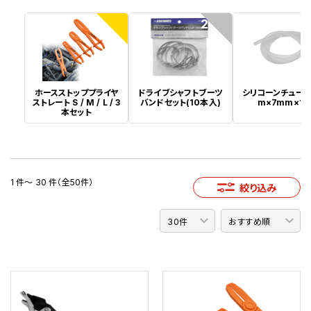
1
2
ホースストッププライヤ
ドライブシャフトブーツ
シリコーンチューブ
ストレート S / M / L / 3
バンドセット(10本入)
m×7mm×1
本セット
1 件～ 30 件（全50件）
絞り込み