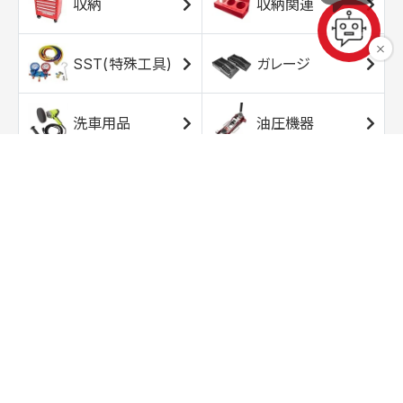
収納
収納関連
SST(特殊工具)
ガレージ
洗車用品
油圧機器
エアコンプレッサ
エアツール
ー
トルクレンチ
ソケット
ラチェット/スピン
レンチ/スパナ
ナー
バイク用工具/用
オイル交換用品
品