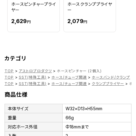
ホースピンチャープライ
ホースクランププライヤ
ヤー
ー
2,629
2,079
円
円
カテゴリ
TOP
>
アストロプロダクツ
>
ホースピンチャー (2個入)
TOP
>
SST(特殊工具)
>
ホース/チューブ関連
>
ホースバンド/クランプ
>
TOP
>
SST(特殊工具)
>
ホース/チューブ関連
>
クランププライヤー
>
ホー
商品仕様
本体サイズ
W32×D13×H55mm
重量
66g
対応ホース外径
Φ18mmまで
入数
2