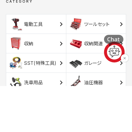
CATEGORY
電動工具
ツールセット
収納
収納関連
SST(特殊工具)
ガレージ
洗車用品
油圧機器
エアコンプレッサ
エアツール
ー
トルクレンチ
ソケット