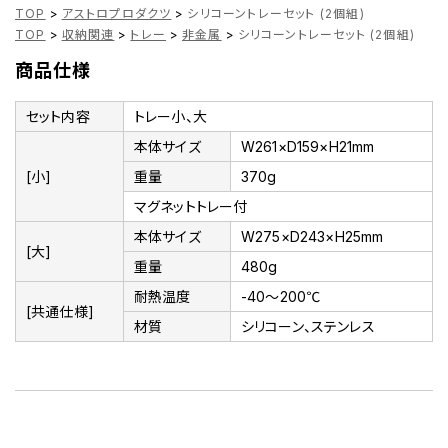
TOP
>
アストロプロダクツ
>
シリコーントレーセット (2個組)
TOP
>
収納関連
>
トレー
>
非金属
>
シリコーントレーセット (2個組)
商品仕様
セット内容
トレー小、大
本体サイズ
W261×D159×H21mm
[小]
重量
370g
マグネットトレー付
本体サイズ
W275×D243×H25mm
[大]
重量
480g
耐熱温度
-40～200℃
[共通仕様]
材質
シリコーン、ステンレス