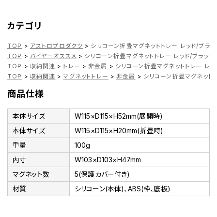
カテゴリ
TOP
>
アストロプロダクツ
>
シリコーン折畳マグネットトレー レッド/ブラッ
TOP
>
バイヤーオススメ
>
シリコーン折畳マグネットトレー レッド/ブラック
TOP
>
収納関連
>
トレー
>
非金属
>
シリコーン折畳マグネットトレー レッド
TOP
>
収納関連
>
マグネットトレー
>
非金属
>
シリコーン折畳マグネットト
商品仕様
本体サイズ
W115×D115×H52mm(展開時)
本体サイズ
W115×D115×H20mm(折畳時)
重量
100g
内寸
W103×D103×H47mm
マグネット数
5(保護カバー付き)
材質
シリコーン(本体)、ABS(枠、底板)