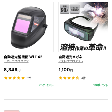
自動遮光溶接面 WH142
自動遮光メガネ
アストロプロダクツ
アストロプロダクツ
8,349
1,100
円
円
2件
3件
75ポイント
10ポイント