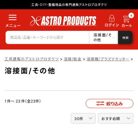
工具・DIY・整備用品の専門通販アストロプロダクツ
0
溶接面/そ
検索
の他
工具通販のアストロプロダクツ
>
溶接/板金
>
溶接機/プラズマカッター
>
溶接面/その他
1 件～ 23 件（全23件）
絞り込み