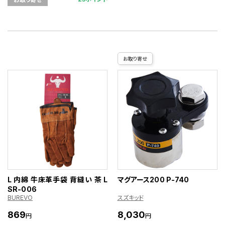
お取り寄せ
L 内綿 牛床革手袋 背縫い 茶 L
マグアース200 P-740
SR-006
BUREVO
スズキッド
869
8,030
円
円