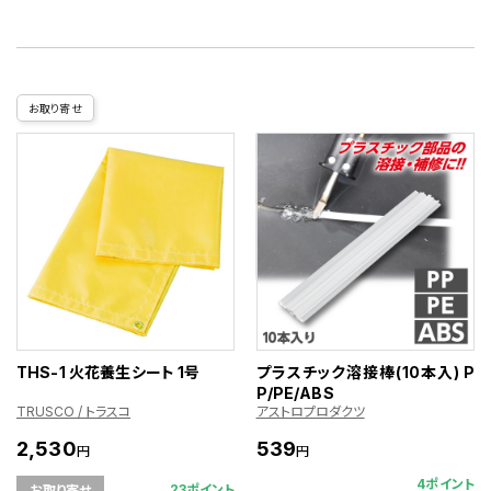
お取り寄せ
THS-1 火花養生シート 1号
プラスチック溶接棒(10本入) P
P/PE/ABS
TRUSCO / トラスコ
アストロプロダクツ
2,530
539
円
円
4ポイント
23ポイント
お取り寄せ