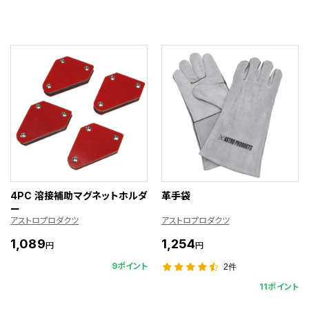
4PC 溶接補助マグネットホルダ
革手袋
ー
アストロプロダクツ
アストロプロダクツ
1,089
1,254
円
円
9ポイント
2件
11ポイント