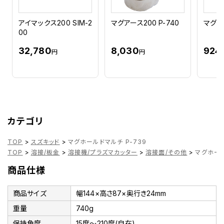
アイマックス200 SIM-2
マグアース200 P-740
マグホー
00
32,780
8,030
924
円
円
カテゴリ
TOP
>
スズキッド
>
マグホールドマルチ P-739
TOP
>
溶接/板金
>
溶接機/プラズマカッター
>
溶接面/その他
>
マグホール
商品仕様
商品サイズ
幅144×高さ87×奥行き24mm
重量
740g
保持角度
15度～210度(自在)