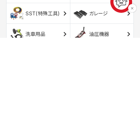
SST(特殊工具)
ガレージ
洗車用品
油圧機器
エアコンプレッサ
エアツール
ー
トルクレンチ
ソケット
ラチェット/スピン
レンチ/スパナ
ナー
バイク用工具/用
オイル交換用品
品
ワークライト/ト
研磨/研削用品
ーチライト