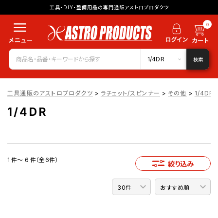
工具・DIY・整備用品の専門通販アストロプロダクツ
0
1/4DR
検索
工具通販のアストロプロダクツ
>
ラチェット/スピンナー
>
その他
>
1/4DR
1/4DR
1 件～ 6 件（全6件）
絞り込み