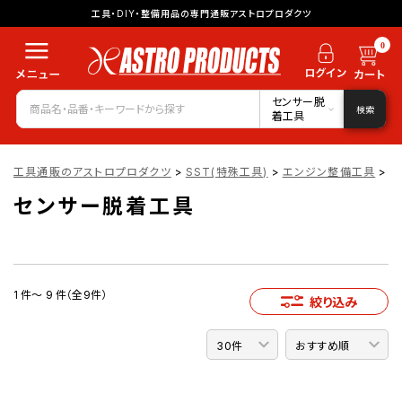
工具・DIY・整備用品の専門通販アストロプロダクツ
0
センサー脱
検索
着工具
工具通販のアストロプロダクツ
>
SST(特殊工具)
>
エンジン整備工具
>
セ
センサー脱着工具
1 件～ 9 件（全9件）
絞り込み