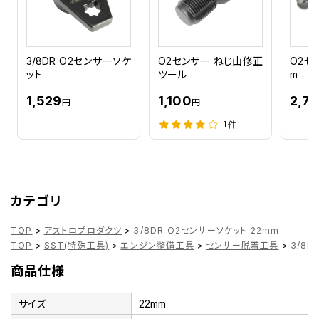
3/8DR O2センサーソケ
O2センサー ねじ山修正
O2セ
ット
ツール
m
1,529
1,100
2,7
円
円
1件
カテゴリ
TOP
>
アストロプロダクツ
>
3/8DR O2センサーソケット 22mm
TOP
>
SST(特殊工具)
>
エンジン整備工具
>
センサー脱着工具
>
3/8D
商品仕様
サイズ
22mm