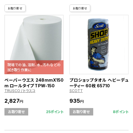
お取り寄せ
お取り寄せ
現場での油、溶剤、水、汚れなどの
拭き取り作業に
ペーパーウエス 248mmX150
プロショップタオル ヘビーデュ
m ロールタイプ TPW-150
ーティー 60枚 65710
TRUSCO / トラスコ
SCOTT
2,827
935
円
円
25ポイント
8ポイント
お取り寄せ
お取り寄せ