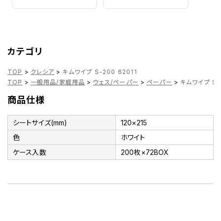
カテゴリ
TOP
>
クレシア
>
キムワイプ S-200 62011
TOP
>
一般用品/家庭用品
>
ウェス/ペーパー
>
ペーパー
>
キムワイプ S-2
商品仕様
シートサイズ(mm)
120×215
色
ホワイト
ケース入数
200枚×72BOX