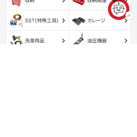
収納
収納関連
SST(特殊工具)
ガレージ
洗車用品
油圧機器
エアコンプレッサ
エアツール
ー
トルクレンチ
ソケット
ラチェット/スピン
レンチ/スパナ
ナー
バイク用工具/用
オイル交換用品
品