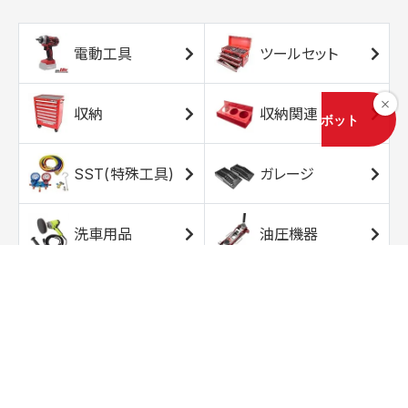
電動工具
ツールセット
収納
収納関連
SST(特殊工具)
ガレージ
洗車用品
油圧機器
エアコンプレッサ
エアツール
ー
トルクレンチ
ソケット
ラチェット/スピン