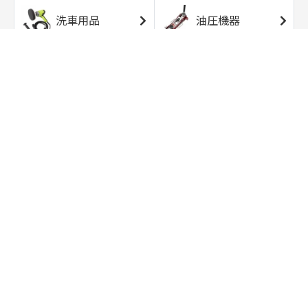
洗車用品
油圧機器
エアコンプレッサ
エアツール
ー
トルクレンチ
ソケット
ラチェット/スピン
レンチ/スパナ
ナー
バイク用工具/用
オイル交換用品
品
ワークライト/ト
研磨/研削用品
ーチライト
タイヤ/ホイール
アウトドア用品
用品