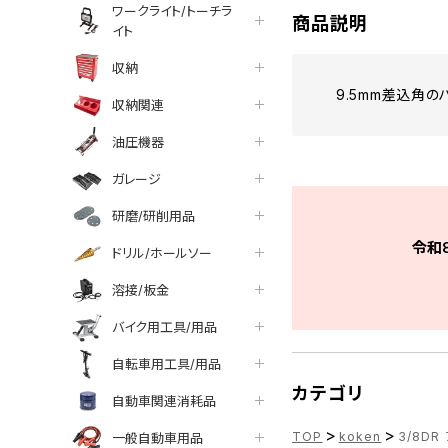
ワークライト/トーチラ
商品説明
イト
収納
9.5mm差込角
収納関連
油圧機器
ガレージ
研磨/研削用品
令和
ドリル/ホールソー
溶接/板金
バイク用工具/用品
自転車用工具/用品
カテゴリ
自動車関連消耗品
>
>
TOP
koken
3/8DR
一般自動車用品