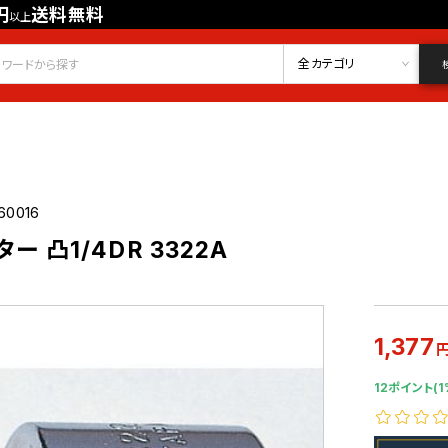
円
送料無料
以上
会員登録
ログイン
お気に入り
全カテゴリ
60016
ター 凸1/4DR 3322A
1,377
12ポイント(1