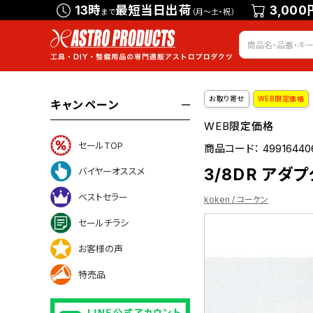
13時
最短当日出荷
3,000
まで
（月～土・祝）
お取り寄せ
WEB限定価格
キャンペーン
WEB限定価格
セールTOP
商品コード：
49916440
3/8DR アダプ
バイヤーオススメ
ベストセラー
koken / コーケン
セールチラシ
お客様の声
ついて
特売品