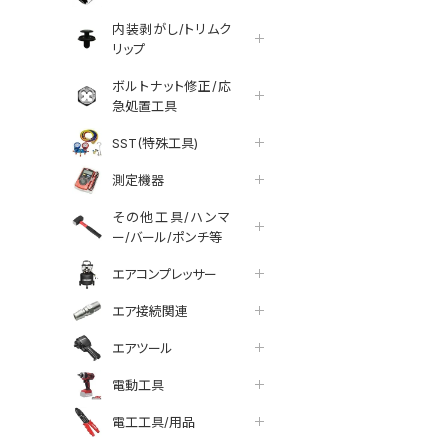
内装剥がし/トリムク
リップ
ボルトナット修正/応
急処置工具
SST(特殊工具)
測定機器
その他工具/ハンマ
ー/バール/ポンチ等
エアコンプレッサー
エア接続関連
エアツール
電動工具
tter
facebook
line
電工工具/用品