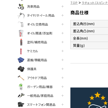
>
TOP
ラチェット/スピン
洗車用品
商品仕様
タイヤ/ホイール用品
差込角凹(mm)
オイル交換用品
差込角凸(mm)
オイル関連/添加剤
全長(mm)
塗料/補修用品
質量(g)
ケミカル
運搬/積載用品
保護具
アウトドア用品
ガーデン用品/機器
一般用品/家庭用品
スマートフォン関連品