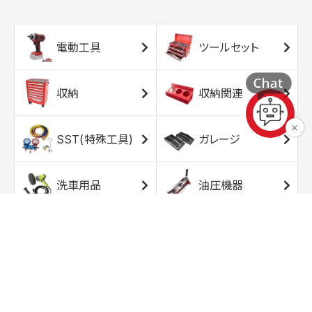
電動工具
ツールセット
収納
収納関連
SST(特殊工具)
ガレージ
洗車用品
油圧機器
エアコンプレッサ
エアツール
ー
トルクレンチ
ソケット