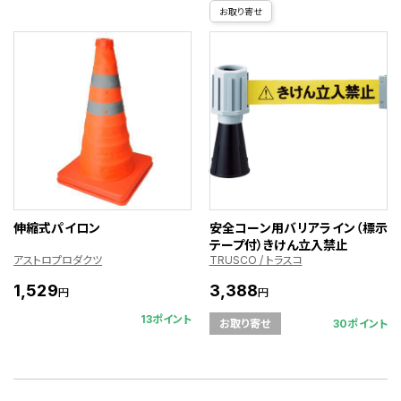
お取り寄せ
伸縮式パイロン
安全コーン用バリアライン（標示
テープ付）きけん立入禁止
アストロプロダクツ
TRUSCO / トラスコ
1,529
3,388
円
円
13ポイント
30ポイント
お取り寄せ