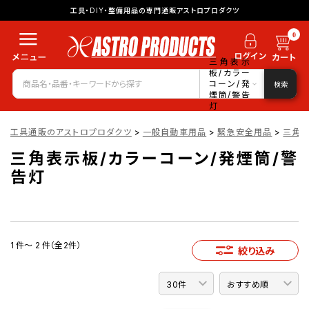
工具・DIY・整備用品の専門通販アストロプロダクツ
0
三角表示
板/カラー
コーン/発
検索
煙筒/警告
灯
工具通販のアストロプロダクツ
>
一般自動車用品
>
緊急安全用品
>
三角表
三角表示板/カラーコーン/発煙筒/警
告灯
1 件～ 2 件（全2件）
絞り込み